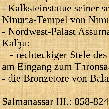
- Kalksteinstatue seiner s
Ninurta-Tempel von Nim
- Nordwest-Palast Assurnaş
Kalḫu:
- rechteckiger Stele des
am Eingang zum Thronsa
- die Bronzetore von Bal
Salmanassar III.: 858-824