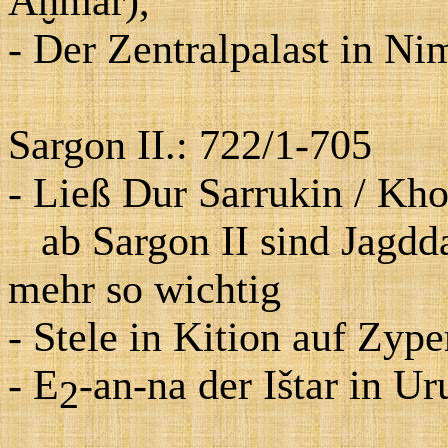
A
ḫ
mar),
- Der Zentralpalast in N
Sargon II.: 722/1-705
- Ließ Dur Sarrukin / Kho
ab Sargon II sind Jagdd
mehr so wichtig
-
Stele in Kition auf Zype
- E
-an-na der Ištar in U
2