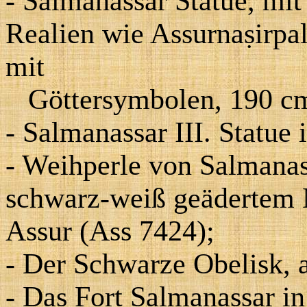
- Salmanassar Statue, mit
Realien wie Assurnaṣirpal
mit
Göttersymbolen, 190 c
- Salmanassar III. Statue 
- Weihperle von Salmanass
schwarz-weiß geädertem
Assur (Ass 7424);
- Der Schwarze Obelisk,
- Das Fort Salmanassar i