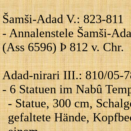
Šamši-Adad V.: 823-811
- Annalenstele Šamši-Ada
(Ass 6596)
Þ
812 v. Chr.
Adad-nirari
III.:
810/05-7
- 6 Statuen im Nabû Temp
- Statue, 300 cm, Schal
gefaltete Hände, Kopfb