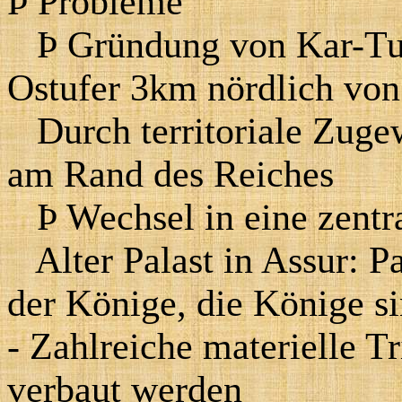
Þ
Probleme
Þ
Gründung von Kar-Tuk
Ostufer 3km nördlich von
Durch territoriale Zuge
am Rand des Reiches
Þ
Wechsel in eine zentra
Alter Palast in Assur: Pa
der Könige, die Könige s
- Zahlreiche materielle T
verbaut werden