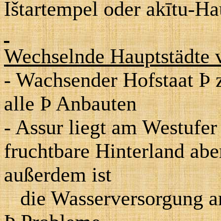
Ištartempel oder akītu-Ha
Wechselnde Hauptstädte 
- Wachsender Hofstaat
Þ
z
alle
Þ
Anbauten
- Assur liegt am Westufer 
fruchtbare Hinterland abe
außerdem ist
die Wasserversorgung a