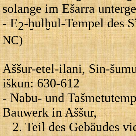
solange im Ešarra unterg
- E
-ḫulḫul-Tempel des S
2
NC)
Aššur-etel-ilani, Sin-šumu-
iškun: 630-612
- Nabu- und Tašmetutempe
Bauwerk in Aššur,
2. Teil des Gebäudes vie