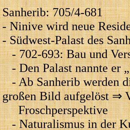
Sanherib: 705/4-681
- Ninive wird neue Resid
- Südwest-Palast des Sanh
- 702-693: Bau und Ver
- Den Palast nannte er 
- Ab Sanherib werden di
großen Bild aufgelöst
⇒
V
Froschperspektive
- Naturalismus in der K