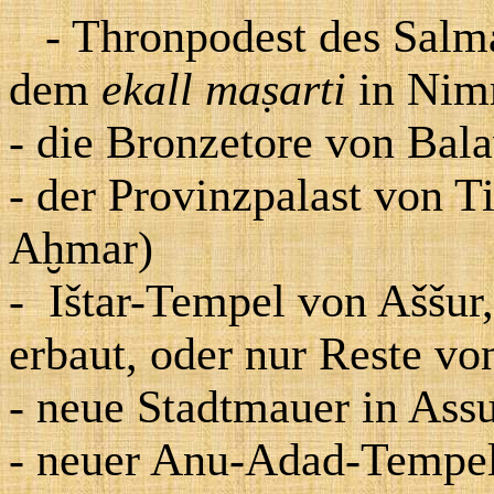
- Thronpodest des Salma
dem
ekall maṣarti
in Nim
- die Bronzetore von Bal
- der Provinzpalast von Ti
A
ḫ
mar)
-
Ištar-Tempel von Aššur, 
erbaut, oder nur Reste v
- neue Stadtmauer in Ass
- neuer Anu-Adad-Tempel