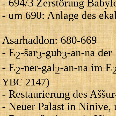
- 694/3 Zerstörung Babyl
- um 690: Anlage des ekal
Asarhaddon: 680-669
- E
-šar
-gub
-an-na der
2
3
3
- E
-ner-gal
-an-na im E
2
2
YBC 2147)
- Restaurierung des Aššu
- Neuer Palast in Ninive,