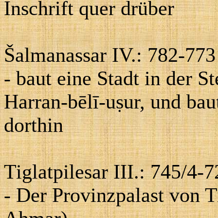
Inschrift quer drüber
Šalmanassar IV.: 782-773
- baut eine Stadt in der S
Harran-bēlī-uṣur
, und bau
dorthin
Tiglatpilesar III.
: 745/4-7
- Der Provinzpalast von Ti